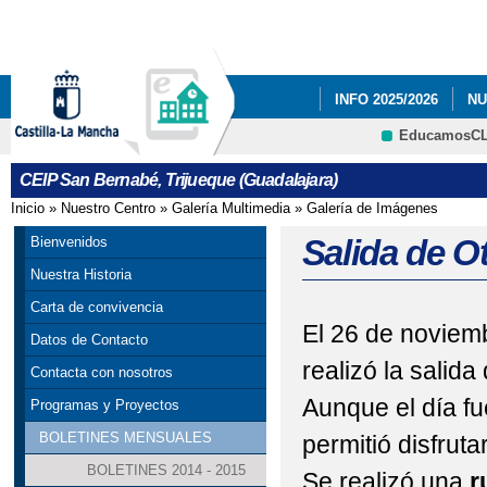
Pa
co
pri
INFO 2025/2026
NU
EducamosC
NUESTRAS FOTOS.
CRFP
CEIP San Bernabé, Trijueque (Guadalajara)
PLAN DE EMERGENC
Inicio
»
Nuestro Centro
»
Galería Multimedia
»
Galería de Imágenes
Se encuentra usted aquí
RESULTADO DE LAS E
Salida de O
Bienvenidos
Nuestra Historia
Carta de convivencia
El 26 de noviem
Datos de Contacto
realizó la salid
Contacta con nosotros
Aunque el día fu
Programas y Proyectos
BOLETINES MENSUALES
permitió disfrut
BOLETINES 2014 - 2015
Se realizó una
r