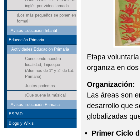
inglés por video llamada.
¡Los más pequeños se ponen en
forma!!
Avisos Educación Infantil
Educación Primaria
Actividades Educación Primaria
Etapa voluntaria
Conociendo nuestra
localidad, Trijueque
organiza en dos 
(Alumnos de 1º y 2º de Ed.
Primaria)
Organización:
Juntos podemos
Las áreas son e
¡Que suene la música!
desarrollo que 
Avisos Educación Primaria
ESPAD
globalizadas que
Blogs y Wikis
Primer Ciclo d