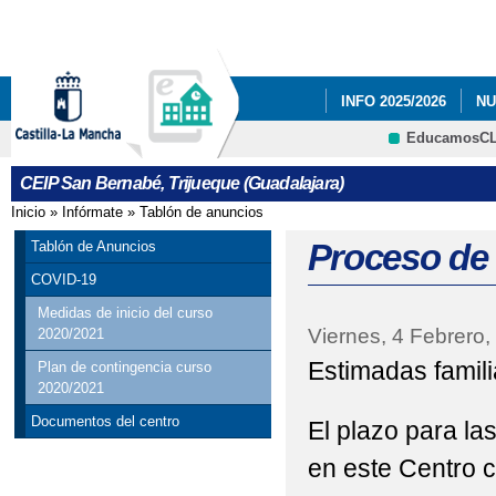
Pa
co
pri
INFO 2025/2026
NU
EducamosC
NUESTRAS FOTOS.
CRFP
CEIP San Bernabé, Trijueque (Guadalajara)
PLAN DE EMERGENC
Inicio
»
Infórmate
»
Tablón de anuncios
Se encuentra usted aquí
RESULTADO DE LAS E
Proceso de 
Tablón de Anuncios
COVID-19
Medidas de inicio del curso
Viernes, 4 Febrero,
2020/2021
Estimadas famili
Plan de contingencia curso
2020/2021
Documentos del centro
El plazo para la
en este Centro 