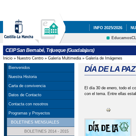
Pa
co
pri
INFO 2025/2026
NU
EducamosC
NUESTRAS FOTOS.
CRFP
CEIP San Bernabé, Trijueque (Guadalajara)
PLAN DE EMERGENC
Inicio
»
Nuestro Centro
»
Galería Multimedia
»
Galería de Imágenes
Se encuentra usted aquí
RESULTADO DE LAS E
DÍA DE LA PAZ
Bienvenidos
Nuestra Historia
Carta de convivencia
El día 30 de enero, todo el c
con el tema. Entre ellas esta
Datos de Contacto
Contacta con nosotros
Programas y Proyectos
BOLETINES MENSUALES
BOLETINES 2014 - 2015