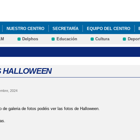
Pasar al
contenido
principal
NUESTRO CENTRO
SECRETARÍA
EQUIPO DEL CENTRO
LM
Delphos
Educación
Cultura
Depor
/2024
ESCULTURAS DE ANIMALES
PLAN DE EMERGENCIA
LAS EVALUACIONES DEL CURSO 2021/2022
TALLER DE FRUTAS 
S HALLOWEEN
embre, 2024
,
o de galeria de fotos podéis ver las fotos de Halloween.
as.