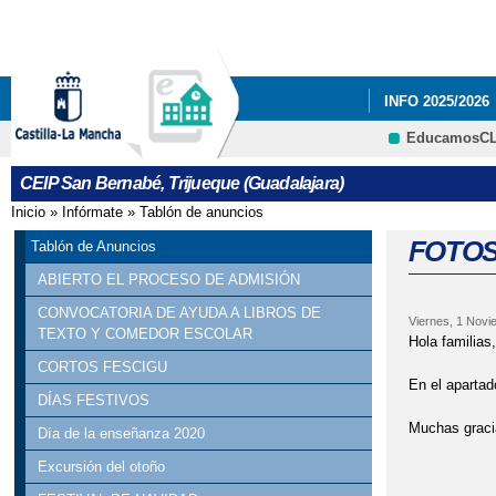
INFO 2025/2026
EducamosC
CARNAVAL 2023
CEIP San Bernabé, Trijueque (Guadalajara)
RESULTADO DE 
Inicio
»
Infórmate
»
Tablón de anuncios
Se encuentra usted aquí
FOTO
Tablón de Anuncios
ABIERTO EL PROCESO DE ADMISIÓN
CONVOCATORIA DE AYUDA A LIBROS DE
Viernes, 1 Novi
TEXTO Y COMEDOR ESCOLAR
Hola familias
CORTOS FESCIGU
En el apartad
DÍAS FESTIVOS
Muchas graci
Día de la enseñanza 2020
Excursión del otoño