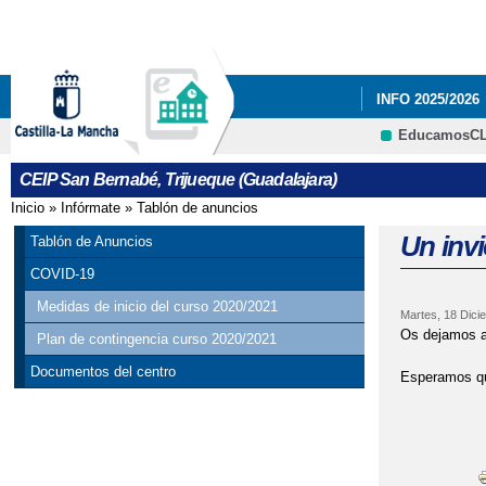
INFO 2025/2026
EducamosC
CARNAVAL 2023
CEIP San Bernabé, Trijueque (Guadalajara)
RESULTADO DE 
Inicio
»
Infórmate
»
Tablón de anuncios
Se encuentra usted aquí
Un invi
Tablón de Anuncios
COVID-19
Medidas de inicio del curso 2020/2021
Martes, 18 Dici
Os dejamos aq
Plan de contingencia curso 2020/2021
Documentos del centro
Esperamos que