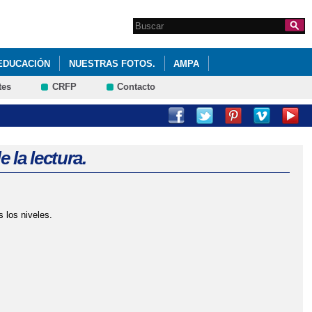
Search this site
Formulario de
búsqueda
EDUCACIÓN
NUESTRAS FOTOS.
AMPA
tes
CRFP
Contacto
PROCESO DE SOLICITUD DE CENTROS
Y VERDURAS
 la lectura.
 los niveles.