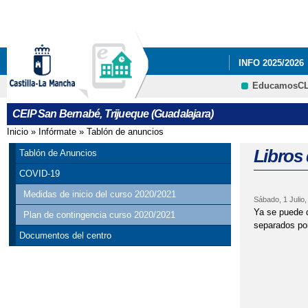
INFO 2025/2026
EducamosC
CARNAVAL 2023
CEIP San Bernabé, Trijueque (Guadalajara)
RESULTADO DE 
Inicio
»
Infórmate
»
Tablón de anuncios
Se encuentra usted aquí
Libros 
Tablón de Anuncios
COVID-19
Medidas de inicio del curso 2020/2021
Sábado, 1 Julio,
Ya se puede d
Plan de contingencia curso 2020/2021
separados por
Documentos del centro