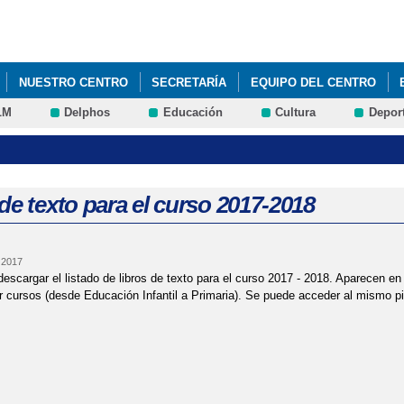
Pasar al
contenido
principal
NUESTRO CENTRO
SECRETARÍA
EQUIPO DEL CENTRO
LM
Delphos
Educación
Cultura
Depor
/2024
ESCULTURAS DE ANIMALES
PLAN DE EMERGENCIA
LAS EVALUACIONES DEL CURSO 2021/2022
TALLER DE FRUTAS 
de texto para el curso 2017-2018
 2017
escargar el listado de libros de texto para el curso 2017 - 2018. Aparecen 
 cursos (desde Educación Infantil a Primaria). Se puede acceder al mismo 