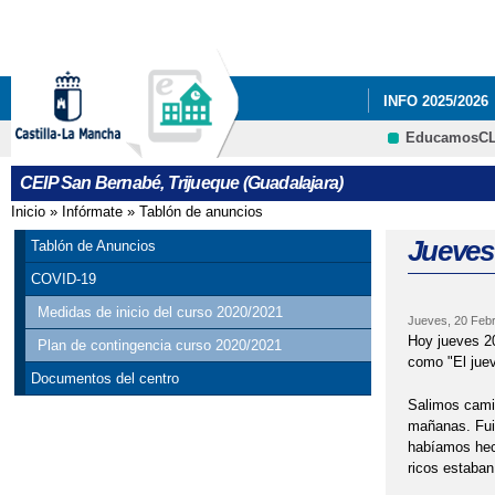
INFO 2025/2026
EducamosC
CARNAVAL 2023
CEIP San Bernabé, Trijueque (Guadalajara)
RESULTADO DE 
Inicio
»
Infórmate
»
Tablón de anuncios
Se encuentra usted aquí
Jueves
Tablón de Anuncios
COVID-19
Medidas de inicio del curso 2020/2021
Jueves, 20 Febr
Hoy jueves 20
Plan de contingencia curso 2020/2021
como "El jueve
Documentos del centro
Salimos camin
mañanas. Fuim
habíamos hech
ricos estaban