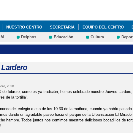
Pasar al
contenido
principal
NUESTRO CENTRO
SECRETARÍA
EQUIPO DEL CENTRO
LM
Delphos
Educación
Cultura
Depor
/2024
ESCULTURAS DE ANIMALES
PLAN DE EMERGENCIA
LAS EVALUACIONES DEL CURSO 2021/2022
TALLER DE FRUTAS 
 Lardero
ero, 2020
 de febrero, como es ya tradición, hemos celebrado nuestro Jueves Lardero,
s de la tortilla".
ando del colegio a eso de las 10:30 de la mañana, cuando ya había pasado u
os dando un agradable paseo hacia el parque de la Urbanización El Mirador
o hambre. Todos juntos nos comimos nuestros deliciosos bocadillos de tort
!