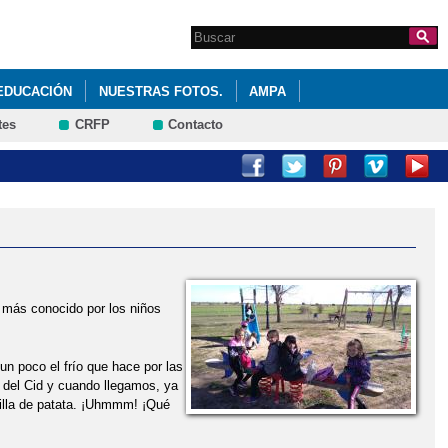
Search this site
Formulario de
búsqueda
EDUCACIÓN
NUESTRAS FOTOS.
AMPA
tes
CRFP
Contacto
PROCESO DE SOLICITUD DE CENTROS
Y VERDURAS
 más conocido por los niños
n poco el frío que hace por las
 del Cid y cuando llegamos, ya
illa de patata. ¡Uhmmm! ¡Qué