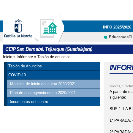
INFO 2025/2026
EducamosC
CARNAVAL 2023
CEIP San Bernabé, Trijueque (Guadalajara)
RESULTADO DE 
Inicio
»
Infórmate
»
Tablón de anuncios
Se encuentra usted aquí
INFOR
Tablón de Anuncios
COVID-19
Medidas de inicio del curso 2020/2021
Jueves, 1 Octub
A partir de m
Plan de contingencia curso 2020/2021
siguiente:
Documentos del centro
BUS-1: LA 
1ª PARADA: en
2ª PARADA: en