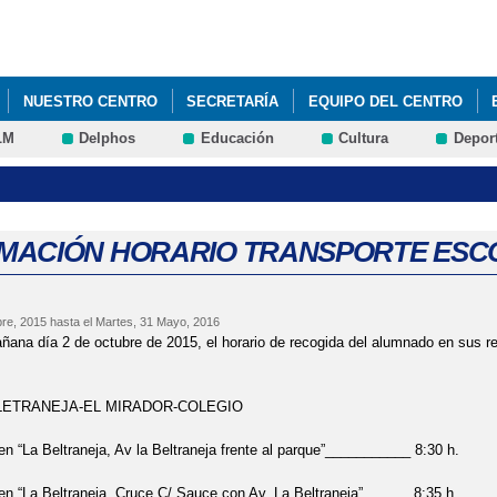
Pasar al
contenido
principal
NUESTRO CENTRO
SECRETARÍA
EQUIPO DEL CENTRO
LM
Delphos
Educación
Cultura
Depor
/2024
ESCULTURAS DE ANIMALES
PLAN DE EMERGENCIA
LAS EVALUACIONES DEL CURSO 2021/2022
TALLER DE FRUTAS 
MACIÓN HORARIO TRANSPORTE ESC
re, 2015
hasta el
Martes, 31 Mayo, 2016
añana día 2 de octubre de 2015, el horario de recogida del alumnado en sus r
BLETRANEJA-EL MIRADOR-COLEGIO
 “La Beltraneja, Av la Beltraneja frente al parque”___________ 8:30 h.
 “La Beltraneja, Cruce C/ Sauce con Av. La Beltraneja”______ 8:35 h.