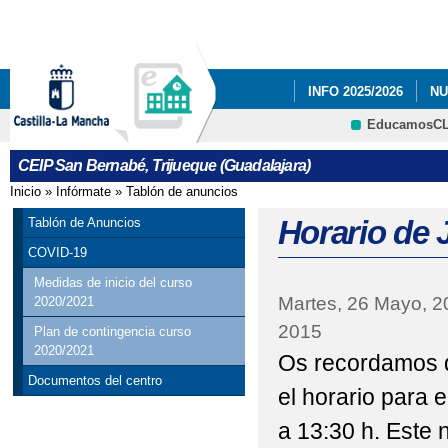
Pa
co
pri
INFO 2025/2026
NU
EducamosC
NUESTRAS FOTOS.
CRFP
CEIP San Bernabé, Trijueque (Guadalajara)
PLAN DE EMERGENC
Inicio
»
Infórmate
»
Tablón de anuncios
Se encuentra usted aquí
RESULTADO DE LAS E
Horario de 
Tablón de Anuncios
COVID-19
Medidas de inicio del curso
Martes, 26 Mayo, 2
2020/2021
2015
Plan de contingencia curso
2020/2021
Os recordamos 
Documentos del centro
el horario para 
a 13:30 h. Este 