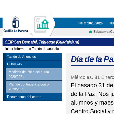
Pa
co
pri
INFO 2025/2026
NU
EducamosC
NUESTRAS FOTOS.
CRFP
CEIP San Bernabé, Trijueque (Guadalajara)
PLAN DE EMERGENC
Inicio
»
Infórmate
»
Tablón de anuncios
Se encuentra usted aquí
RESULTADO DE LAS E
Día de la Pa
Tablón de Anuncios
COVID-19
Medidas de inicio del curso
Miércoles, 31 Ener
2020/2021
El pasado 31 de
Plan de contingencia curso
2020/2021
de la Paz. Nos j
Documentos del centro
alumnos y maestr
Centro Social y 