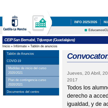
Pa
co
pri
INFO 2025/2026
NU
EducamosC
NUESTRAS FOTOS.
CRFP
CEIP San Bernabé, Trijueque (Guadalajara)
PLAN DE EMERGENC
Inicio
»
Infórmate
»
Tablón de anuncios
Se encuentra usted aquí
RESULTADO DE LAS E
Convocatori
Tablón de Anuncios
COVID-19
Medidas de inicio del curso
Jueves, 20 Abril, 2
2020/2021
2017
Plan de contingencia curso
2020/2021
Todos los alumn
Documentos del centro
derecho a acced
igualdad, y de a