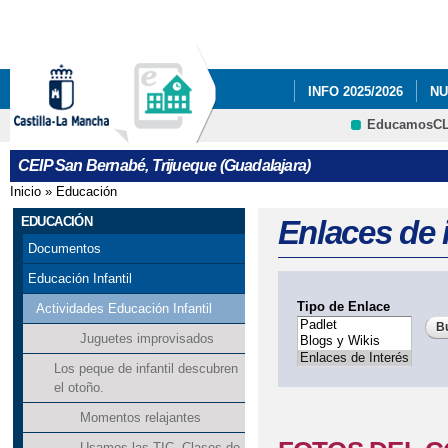
Pa
co
pri
INFO 2025/2026
NU
EducamosC
NUESTRAS FOTOS.
CRFP
CEIP San Bernabé, Trijueque (Guadalajara)
PLAN DE EMERGENC
Inicio
»
Educación
Se encuentra usted aquí
RESULTADO DE LAS E
EDUCACIÓN
Enlaces de 
Documentos
Educación Infantil
Tipo de Enlace
Actividades Educación Infantil
Juguetes improvisados
Los peque de infantil descubren
el otoño.
Momentos relajantes
Usamos las TIC. Clases de