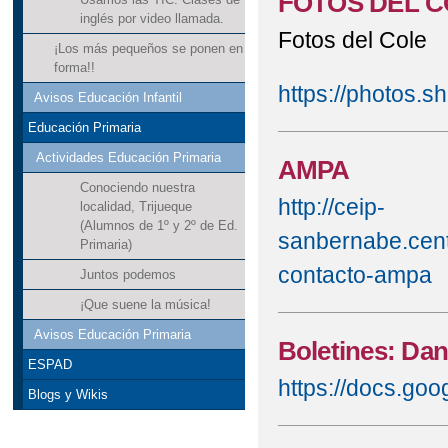
FOTOS DEL C
inglés por video llamada.
Fotos del Cole
¡Los más pequeños se ponen en
forma!!
https://photos.s
Avisos Educación Infantil
Educación Primaria
Actividades Educación Primaria
AMPA
Conociendo nuestra
http://ceip-
localidad, Trijueque
(Alumnos de 1º y 2º de Ed.
sanbernabe.cent
Primaria)
contacto-ampa
Juntos podemos
¡Que suene la música!
Avisos Educación Primaria
Boletines: Dan
ESPAD
https://docs.g
Blogs y Wikis