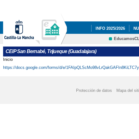
Pa
co
pri
INFO 2025/2026
NU
EducamosC
NUESTRAS FOTOS.
CRFP
CEIP San Bernabé, Trijueque (Guadalajara)
PLAN DE EMERGENC
Inicio
Se encuentra usted aquí
https://docs.google.com/forms/d/e/1FAIpQLScMo98vLrQakGAFIn8KiLTC7
RESULTADO DE LAS E
Protección de datos
Mapa del sit