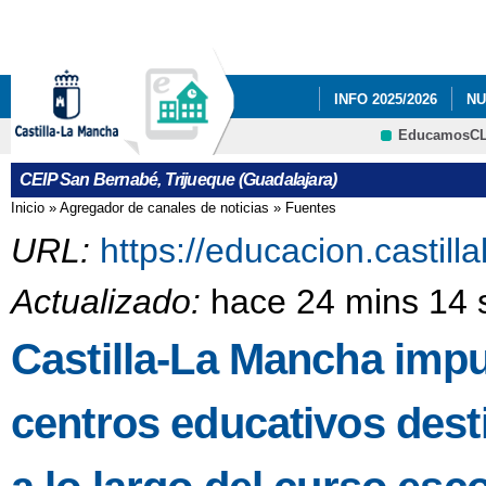
Pa
co
pri
INFO 2025/2026
NU
EducamosC
NUESTRAS FOTOS.
CRFP
CEIP San Bernabé, Trijueque (Guadalajara)
PLAN DE EMERGENC
Inicio
»
Agregador de canales de noticias
»
Fuentes
Se encuentra usted aquí
RESULTADO DE LAS E
URL:
https://educacion.castil
Actualizado:
hace 24 mins 14 
Castilla-La Mancha impu
centros educativos dest